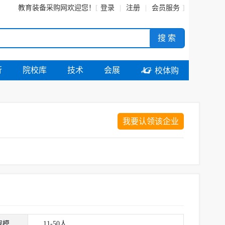
教育装备采购网
欢迎您！
登录
注册
会员服务
搜 索
行
院校库
技术
会展

校体购
我要认领该企业
规模
11-50人