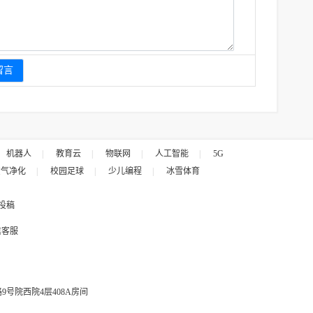
机器人
|
教育云
|
物联网
|
人工智能
|
5G
空气净化
|
校园足球
|
少儿编程
|
冰雪体育
投稿
信客服
号院西院4层408A房间