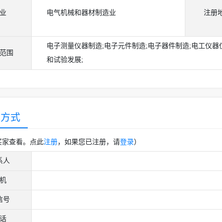
业
电气机械和器材制造业
注册
电子测量仪器制造;电子元件制造;电子器件制造;电工仪器
范围
和试验发展;
系方式
买家查看。点此
注册
，如果您已注册，请
登录
）
系人
机
信号
话