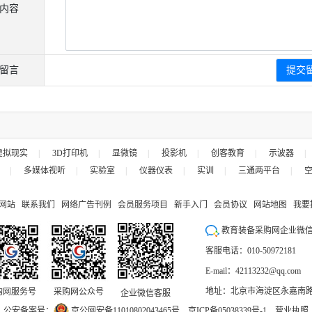
内容
留言
虚拟现实
|
3D打印机
|
显微镜
|
投影机
|
创客教育
|
示波器
|
|
多媒体视听
|
实验室
|
仪器仪表
|
实训
|
三通两平台
|
网站
联系我们
网络广告刊例
会员服务项目
新手入门
会员协议
网站地图
我要
教育装备采购网企业微
客服电话：010-50972181
E-mail：42113232@qq.com
地址：北京市海淀区永嘉南路9
购网服务号
采购网公众号
企业微信客服
公安备案号：
京公网安备11010802043465号
京ICP备05038339号-1
营业执照