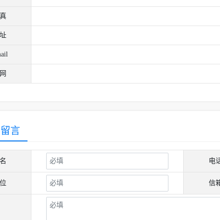
真
址
ail
网
客留言
名
电
位
信