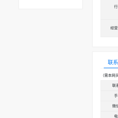
行
经营
联
（需本网
联
手
微
电