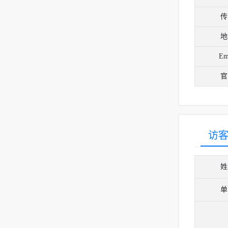
传
地
Em
官
访
姓
单