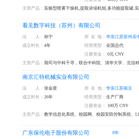
主营产品：
实验型喷雾干燥机,提取浓缩机组,多功能提取罐,实
看见数字科技（苏州）有限公司
法 人：
孙宁
所
在
地：
华东
江苏
苏州
吴
成立时长：
4年
经营类型：
全国总代
注册资金：
0元 CNY
主营产品：
我司与中科千寻，联合中科院、清华大学、北信科
南京汇特机械实业有限公司
法 人：
张金星
所
在
地：
华东
江苏
南京
成立时长：
26年
经营类型：
生产厂商
注册资金：
100万 CNY
主营产品：
教学信息化系统、校园网、校园安防控制系统、L
广东保伦电子股份有限公司
8年