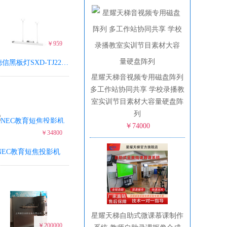
￥959
海德信黑板灯SXD-TJ22-01
星耀天梯音视频专用磁盘阵列
多工作站协同共享 学校录播教
室实训节目素材大容量硬盘阵
列
￥74000
￥34800
NEC教育短焦投影机
星耀天梯自助式微课慕课制作
￥200000