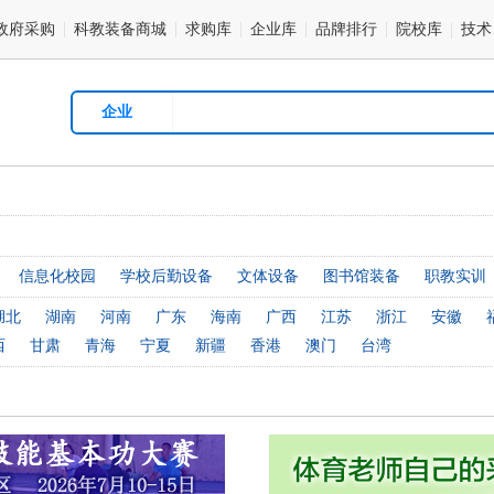
政府采购
科教装备商城
求购库
企业库
品牌排行
院校库
技术
企业
信息化校园
学校后勤设备
文体设备
图书馆装备
职教实训
湖北
湖南
河南
广东
海南
广西
江苏
浙江
安徽
西
甘肃
青海
宁夏
新疆
香港
澳门
台湾