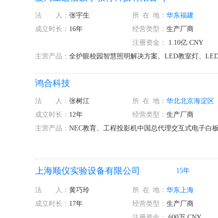
法 人：
张宇生
所
在
地：
华东
福建
成立时长：
16年
经营类型：
生产厂商
注册资金：
1.10亿 CNY
主营产品：
全护眼校园智慧照明解决方案、LED教室灯、LED
鸿合科技
法 人：
张树江
所
在
地：
华北
北京
海淀区
成立时长：
12年
经营类型：
生产厂商
主营产品：
NEC教育、工程投影机中国总代理交互式电子白
上海顺仪实验设备有限公司
15年
法 人：
黄巧玲
所
在
地：
华东
上海
成立时长：
17年
经营类型：
生产厂商
注册资金：
600万 CNY