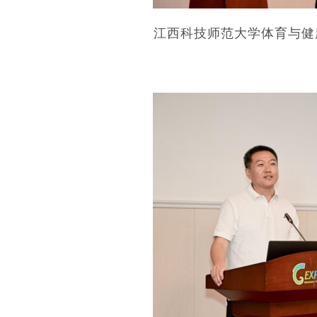
江西科技师范大学体育与健