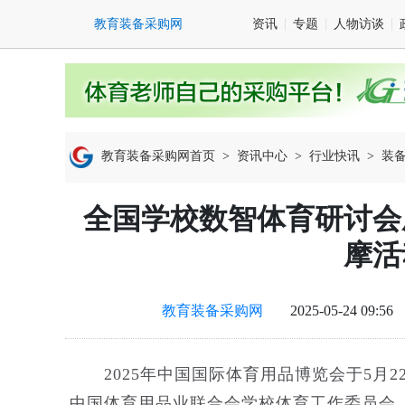
资讯
专题
人物访谈
教育装备采购网首页
>
资讯中心
>
行业快讯
>
装
全国学校数智体育研讨会成
摩活
教育装备采购网
2025-05-24 09:56
2025年中国国际体育用品博览会于5月2
中国体育用品业联合会学校体育工作委员会（