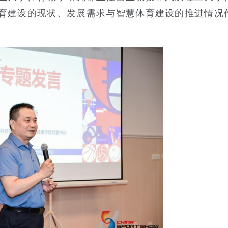
育建设的现状、发展需求与智慧体育建设的推进情况