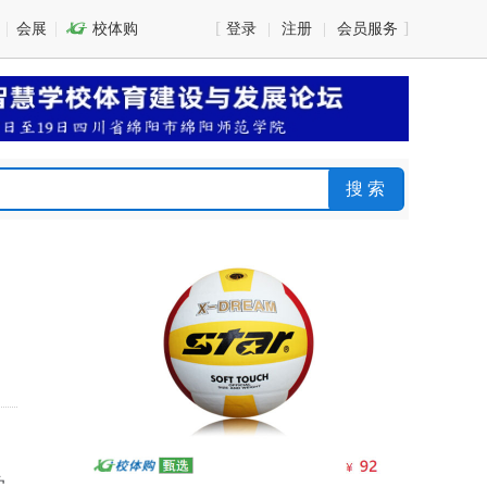
会展

校体购
登录
注册
会员服务
搜 索
学