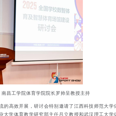
、南昌工学院体育学院院长罗帅呈教授主持
流的
高效
开展，研讨会特别邀请了江西科技师范大学
业大学体育教学研究部主任吕立教授和武汉理工大学