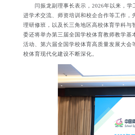
闫振龙副理事长表示，2026年以来，学
进学术交流、师资培训和校企合作等工作，
理研修班，以及长三角地区高校体育学科与
委还将举办第三届全国学校体育教师教学基
活动、第六届全国学校体育高质量发展大会
校体育现代化建设不断深化。