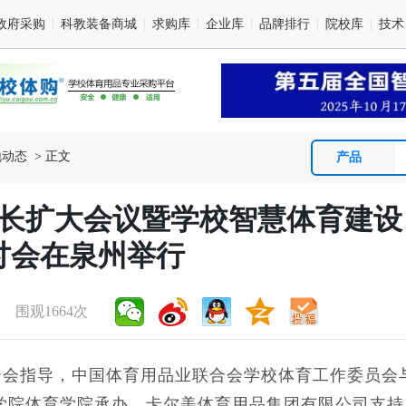
政府采购
科教装备商城
求购库
企业库
品牌排行
院校库
技术
地动态
> 正文
产品
长扩大会议暨学校智慧体育建设
讨会在泉州举行
围观1664次
业联合会指导，中国体育用品业联合会学校体育工作委员会
学院体育学院承办，卡尔美体育用品集团有限公司支持