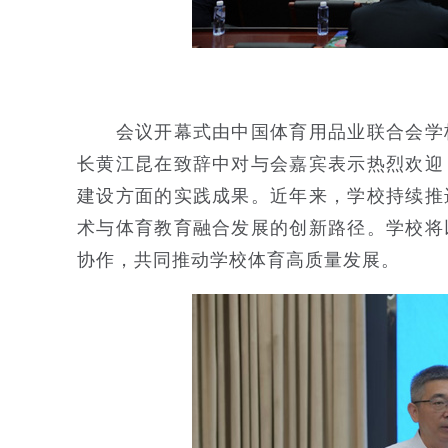
会议开幕式由中国体育用品业联合会学校
长黄江昆在致辞中对与会嘉宾表示热烈欢迎
建设方面的实践成果。近年来，学校持续推
术与体育教育融合发展的创新路径。学校将
协作，共同推动学校体育高质量发展。