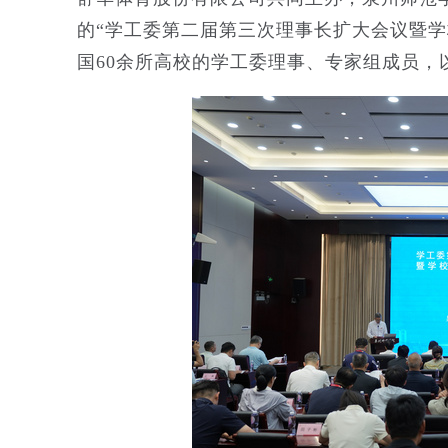
的“学工委第二届第三次理事长扩大会议暨学
国60余所高校的学工委理事、专家组成员，