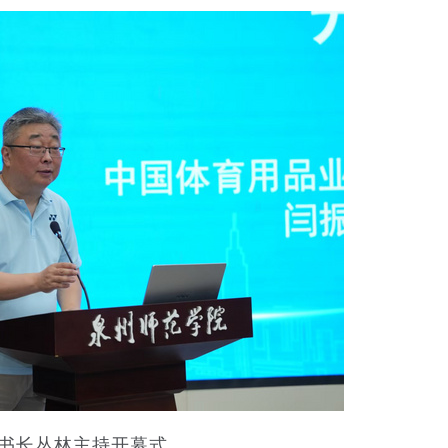
书长丛林主持开幕式