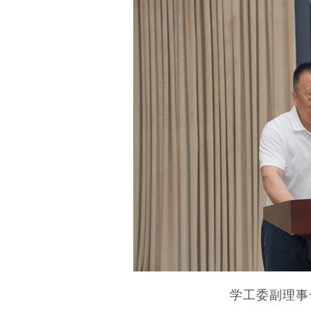
学工委副理事