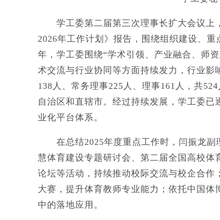
学工委第二届第三次理事长扩大会议上
2026年工作计划》报告，围绕组织建设、
年，学工委围绕“学术引领、产业融合、师资
术交流与行业协同等方面持续发力，行业影响
138人、常务理事225人、理事161人，共5
自治区和直辖市。经过持续发展，学工委已
业化平台体系。
在总结2025年度重点工作时，闫振龙副
慧体育建设专题研讨会、第二届全国高校体
论坛等活动，持续推动校际交流与校企合作
大赛，提升体育教师专业能力；依托中国体
中的落地应用。