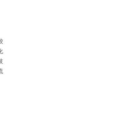
校
化
技
流