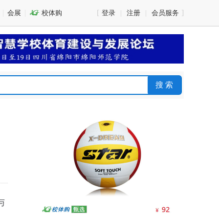
会展

校体购
登录
注册
会员服务
搜 索
与