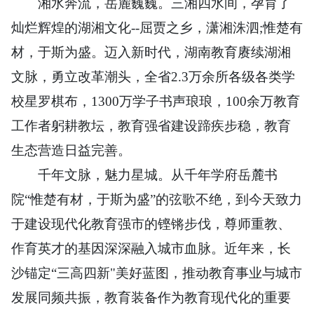
湘水奔流，岳麓巍巍。三湘四水间，孕育了
灿烂辉煌的湖湘文化--屈贾之乡，潇湘洙泗;惟楚有
材，于斯为盛。迈入新时代，湖南教育赓续湖湘
文脉，勇立改革潮头，全省2.3万余所各级各类学
校星罗棋布，1300万学子书声琅琅，100余万教育
工作者躬耕教坛，教育强省建设蹄疾步稳，教育
生态营造日益完善。
千年文脉，魅力星城。从千年学府岳麓书
院“惟楚有材，于斯为盛”的弦歌不绝，到今天致力
于建设现代化教育强市的铿锵步伐，尊师重教、
作育英才的基因深深融入城市血脉。近年来，长
沙锚定“三高四新"美好蓝图，推动教育事业与城市
发展同频共振，教育装备作为教育现代化的重要