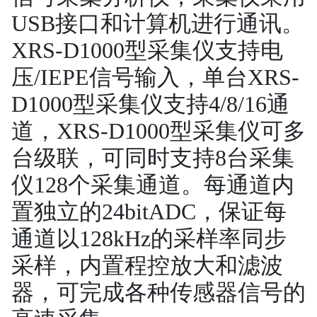
USB接口和计算机进行通讯。
XRS-D1000
型采集仪支持电
压
/IEPE
信号输入，单台
XRS-
D1000
型采集仪支持
4/8/16
通
道，XRS-D1000
型采集仪可多
台级联，可同时支持
8
台采集
仪
128
个采集通道。每通道内
置独立的
24bitADC，保证每
通道以128kHz的采样率同步
采样，内置程控放大和滤波
器，可完成各种传感器信号的