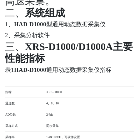
高速采集。
二、
系统组成
1、
HAD-D1000
型通用动态数据采集仪
2、采集分析软件
三、
XRS-D1000/D1000A
主要
性能指标
表
1
HAD-D1000
通用动态数据采集仪指标
指标
XRS-D1000
通道数
4
、
8
、
16
AD
位数
24bit
采样方式
同步采集
采样率
128kHz/CH
，可软件设置