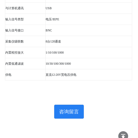
与计算机通讯
USB
输入信号类型
电压
/IEPE
输入信号接口
BNC
采集仪级联数
8
台
128
通道
内置程控放大
1/10/100/1000
内置低通滤波
10/30/100/300/1000
供电
直流
12-20V
宽电压供电
咨询留言