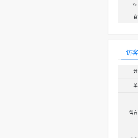
Em
官
访
姓
单
留言