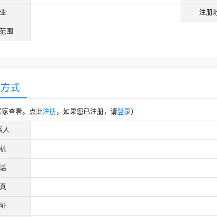
业
注册
范围
系方式
买家查看。点此
注册
，如果您已注册，请
登录
）
系人
机
话
真
址