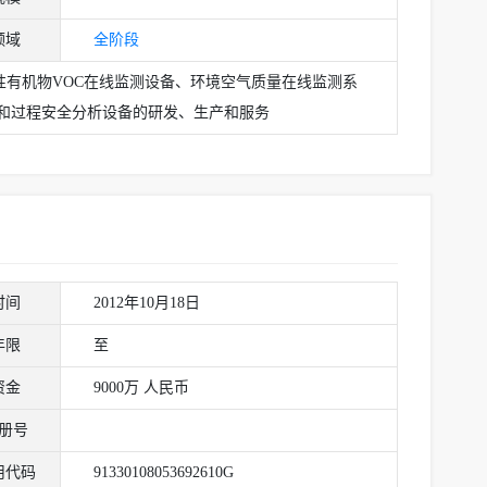
领域
全阶段
性有机物VOC在线监测设备、环境空气质量在线监测系
和过程安全分析设备的研发、生产和服务
时间
2012年10月18日
年限
至
资金
9000万 人民币
册号
用代码
91330108053692610G