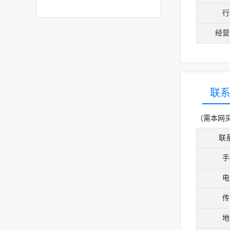
行
经营
联
（需本网
联
手
电
传
地