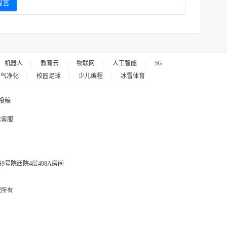
机器人
|
教育云
|
物联网
|
人工智能
|
5G
空气净化
|
校园足球
|
少儿编程
|
冰雪体育
投稿
信客服
号院西院4层408A房间
权所有