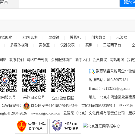
留言
虚拟现实
|
3D打印机
|
显微镜
|
投影机
|
创客教育
|
示波器
|
|
多媒体视听
|
实验室
|
仪器仪表
|
实训
|
三通两平台
|
网站
联系我们
网络广告刊例
会员服务项目
新手入门
会员协议
网站地图
我要
教育装备采购网企业微
客服电话：010-50972181
E-mail：42113232@qq.com
地址：北京市海淀区永嘉南路9
购网服务号
采购网公众号
企业微信客服
公安备案号：
京公网安备11010802043465号
京ICP备05038339号-1
营业执照
right © 2004-2026
www.caigou.com.cn
云智采（北京）文化传媒有限责任公司 版