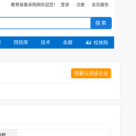
教育装备采购网
欢迎您！
登录
注册
会员服务
搜 索
行
院校库
技术
会展

校体购
我要认领该企业
规模