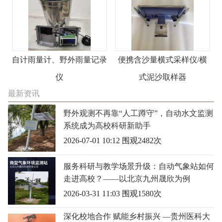
自计雨量计、野外雨量记录
便携含沙量横式采样仪/横
仪
式泥沙取样器
最新资讯
野外观测不再靠“人工蹲守”，自动水文监测
系统成为高校科研新助手
2026-07-01 10:12
围观
2482
次
服务科研与教学场景升级：自动气象站如何
走进高校？——以北京九州晟欣为例
2026-03-31 11:03
围观
1580
次
深化校地合作 赋能乡村振兴 —贵州医科大