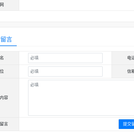
网
客留言
名
电
位
信
内容
留言