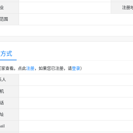
业
注册
范围
系方式
买家查看。点此
注册
，如果您已注册，请
登录
）
系人
机
话
址
ail