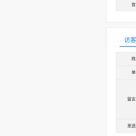
官
访
姓
单
留言
发送