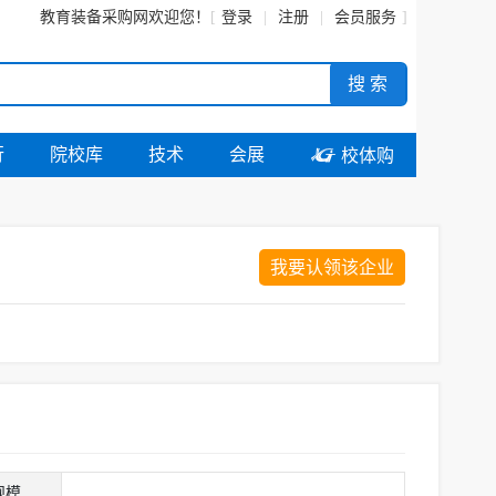
教育装备采购网
欢迎您！
登录
注册
会员服务
搜 索
行
院校库
技术
会展

校体购
我要认领该企业
规模