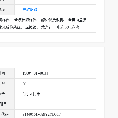
领域
高教
职教
酶标仪、 全波长酶标仪、 酶标仪洗板机、 全自动盒装
化光成像系统、 显微镜、 荧光计、 电泳仪电泳槽
时间
1900年01月01日
年限
至
资金
0元 人民币
册号
用代码
91440101MA9Y2YD35F