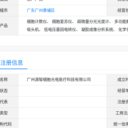
城市
广东
广州
黄埔区
经营
细胞计数仪、 细胞复苏仪、 超微量分光光度计、 多功能
产品
吸头机、 低电压基因电转仪、 凝胶成像分析系统、 化学
商注册信息
名称
广州源智细胞光电医疗科技有限公司
成立
状态
经营
代表
注册
类型
工商注
构代码
统一信