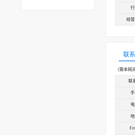
行
经营
联
（需本网
联
手
电
地
Em