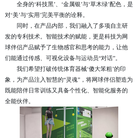
全身的‘科技黑’、‘金属银’与‘草木绿’配色，是
对‘美’与‘实用’完美平衡的诠释。
同时，在产品内部，我们融入了多项自主研
发的专利技术。智能技术的赋能，更是科技为网
球伴侣产品赋予了生物感官和思考的能力，让他
们能通过传感、可视化设备与运动员“对话”。
我们希望打破传统体育器械‘傻大笨粗’的印
象，为产品注入智慧的“灵魂”，将网球伴侣塑造为
既能陪伴日常训练又具备个性化、智能化服务的
全能伙伴。