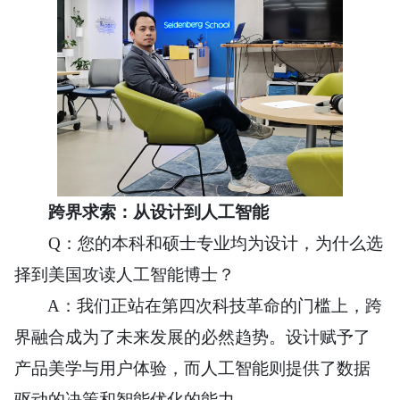
跨界求索：从设计到人工智能
Q：您的本科和硕士专业均为设计，为什么选
择到美国攻读人工智能博士？
A：我们正站在第四次科技革命的门槛上，跨
界融合成为了未来发展的必然趋势。设计赋予了
产品美学与用户体验，而人工智能则提供了数据
驱动的决策和智能优化的能力。