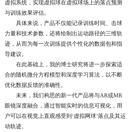
虚拟系统，实现虚拟球在虚拟球场上的落点预测
与训练效果评估。
具体来说，产品不仅能记录训练时间、击球
力量和技术参数，还将绘制出运动路径的三维轨
迹，从而为每一次训练提供个性化的数据包和指
导建议。
在此基础上，我的博士研究将进一步探索适
合的随机微分方程模型和深度学习算法，以不断
优化数据反馈的准确性。
未来，我们构思的新一代产品将与AR或MR
眼镜深度融合，通过智能实时的信息可视化，用
户可以在视觉上直观感受到‘虚拟网球’落点及其运
动轨迹。