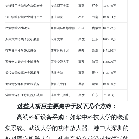
大连理工大学综合教学改造
大连理工大学
高教
辽宁
2386.80万
保山学院智能农业科研平台
保山学院
不明
云南
1969.54万
民族学院消防改造
呼和浩特民族学院
不明
内蒙古
1897.22万
东南大学等离子沉积采购
东南大学
高教
江苏
1645.00万
莎车县中小学净水设备
莎车县教育局
基教
新疆
1471.80万
西安交大锆合金中试设备
西安交通大学
高教
陕西
1189.00万
武汉大学功率放大器项目
武汉大学
高教
湖北
1175.00万
新疆青少年科普课程采购
新疆共青团
基教
新疆
1050.00万
港中大深圳医疗机器人采购
港中大（深圳）
高教
广东
979.00万
这些大项目主要集中于以下几个方向：
高端科研设备采购：如华中科技大学的碳捕
集系统、武汉大学的功率放大器、港中大深圳的
外科医疗机器人等，代表高校在前沿科技领域的