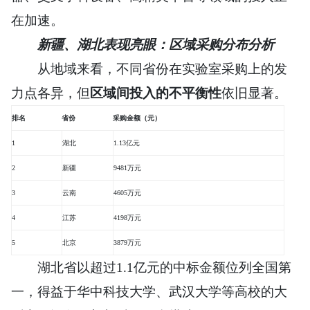
在加速。
新疆、湖北表现亮眼：区域采购分布分析
从地域来看，不同省份在实验室采购上的发
力点各异，但
区域间投入的不平衡性
依旧显著。
排名
省份
采购金额（元）
1
湖北
1.13亿元
2
新疆
9481万元
3
云南
4605万元
4
江苏
4198万元
5
北京
3879万元
湖北省以超过1.1亿元的中标金额位列
全国第
一
，得益于华中科技大学、武汉大学等高校的大