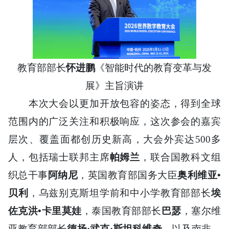
教育部部长
怀进鹏
《智能时代的教育变革与发
展》主旨演讲
本次大会以更加开放包容的姿态，得到全球
范围内的广泛关注和积极响应，这次参会的嘉宾
层次、覆盖面都创历史新高，大会外宾达500多
人，包括瑞士联邦主席
帕姆兰
，联合国教科文组
织总干事
阿纳尼
，英国教育部国务大臣
奥利维亚•
贝利
，乌兹别克斯坦学前和中小学教育部部长
埃
佐克洪•卡里莫娃
，泰国教育部部长
巴瑟
，塞尔维
亚教育部部长
德扬·武克·斯坦科维奇
，以及南非、