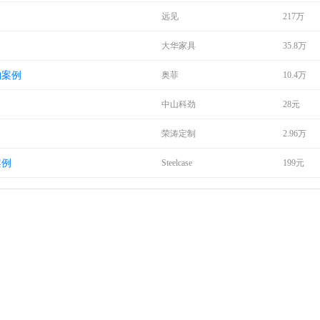
远见
217万
大华家具
35.8万
购案例
奥菲
10.4万
中山科劲
28元
荣涛定制
2.96万
案例
Steelcase
199元