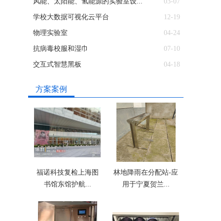
风能、太阳能、氢能源的实验室设...
03-07
学校大数据可视化云平台
12-19
物理实验室
04-24
抗病毒校服和湿巾
07-10
交互式智慧黑板
04-18
方案案例
福诺科技复检上海图
林地降雨在分配站-应
书馆东馆护航...
用于宁夏贺兰...