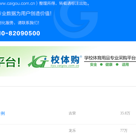
案例
吉荣
35.8万
龙乐
77万