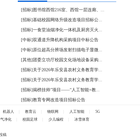
[招标]
图书馆西馆216室、西馆一层连廊、...
[招标]
基础校园网络升级改造项目招标公...
[招标]
一食堂油烟净化一体机及厨房灭火...
[中标]
双通道升降机构采购项目中标公告
[中标]
原位超高分辨场发射扫描电子显微...
[其他]
团委立功厅校园文化场地设备采购...
[招标]
关于2026年乐安县农村义务教育学...
[招标]
关于2026年乐安县农村义务教育学...
[招标]
揭榜挂帅”项目——“人工智能+教...
[招标]
教育专网改造项目招标公告
机器人
|
教育云
|
物联网
|
人工智能
|
5G
空气净化
|
校园足球
|
少儿编程
|
冰雪体育
投稿