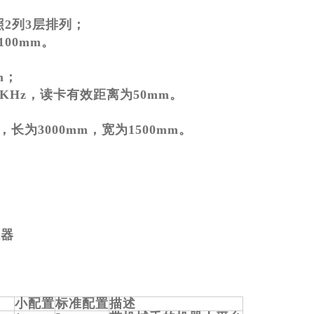
2列3层排列；
100mm。
m；
5KHz，读卡有效距离为50mm。
为3000mm，宽为1500mm。
感器
小配置
标准配置
描述