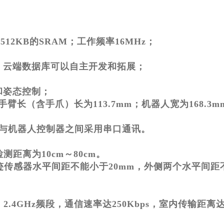
h和512KB的SRAM；工作频率16MHz；
，云端数据库可以自主开发和拓展；
和姿态控制；
臂长（含手爪）长为113.7mm；机器人宽为168.3
器与机器人控制器之间采用串口通讯。
距离为10cm～80cm。
迹传感器水平间距不能小于20mm，外侧两个水平间距
2.4GHz频段，通信速率达250Kbps，室内传输距离