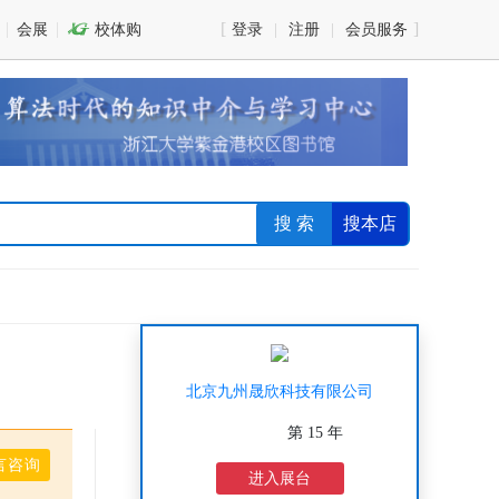
会展

校体购
登录
注册
会员服务
搜 索
搜本店
北京九州晟欣科技有限公司
第 15 年
言咨询
进入展台