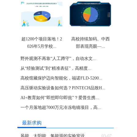
超1200个项目落地！2
高校持续加码、中西
026年5月学校...
部表现亮眼—...
野外观测不再靠“人工蹲守”，自动水文...
从“经验测试”到“精准表征”，高精度...
高校馆藏保护迈向智能化，福诺FLD-5200...
高压驱动实验设备如何选？PINTECH品致H...
AI+教育如何“即想即印即批”？爱普生携...
一个月落地超7000万元冷冻电镜项目，高...
最新求购
风能、太阳能、氢能源的实验室设...
03-07