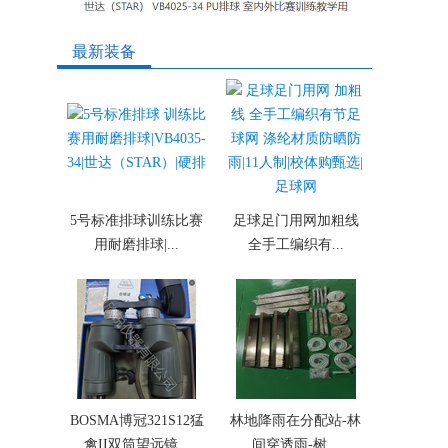
最新装备
5号标准排球训练比赛
足球足门用网加粗线
用耐磨排球|...
全手工编织有...
BOSMA博冠321S12猛
林地降雨在分配站-林
禽II双筒望远镜...
间穿透雨-树...