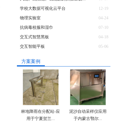
而
学校大数据可视化云平台
12-19
物理实验室
04-24
抗病毒校服和湿巾
07-10
交互式智慧黑板
04-18
交互智能平板
05-06
方案案例
林地降雨在分配站-应
泥沙自动采样仪应用
用于宁夏贺兰...
于内蒙古鄂尔...